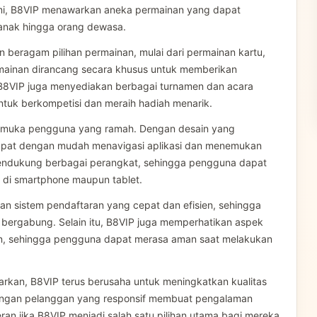
i, B8VIP menawarkan aneka permainan yang dapat
-anak hingga orang dewasa.
eragam pilihan permainan, mulai dari permainan kartu,
ermainan dirancang secara khusus untuk memberikan
 B8VIP juga menyediakan berbagai turnamen dan acara
uk berkompetisi dan meraih hadiah menarik.
armuka pengguna yang ramah. Dengan desain yang
pat dengan mudah menavigasi aplikasi dan menemukan
mendukung berbagai perangkat, sehingga pengguna dapat
k di smartphone maupun tablet.
an sistem pendaftaran yang cepat dan efisien, sehingga
 bergabung. Selain itu, B8VIP juga memperhatikan aspek
n, sehingga pengguna dapat merasa aman saat melakukan
arkan, B8VIP terus berusaha untuk meningkatkan kualitas
ungan pelanggan yang responsif membuat pengalaman
n jika B8VIP menjadi salah satu pilihan utama bagi mereka