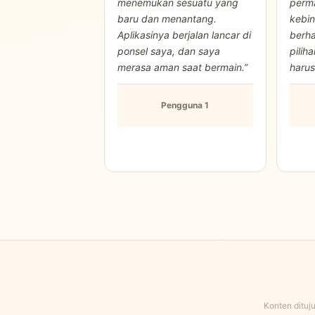
menemukan sesuatu yang
perm
baru dan menantang.
kebi
Aplikasinya berjalan lancar di
berha
ponsel saya, dan saya
pilih
merasa aman saat bermain.”
haru
Pengguna 1
Konten dituj