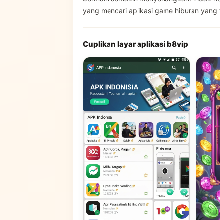
yang mencari aplikasi game hiburan yang 
Cuplikan layar aplikasi b8vip