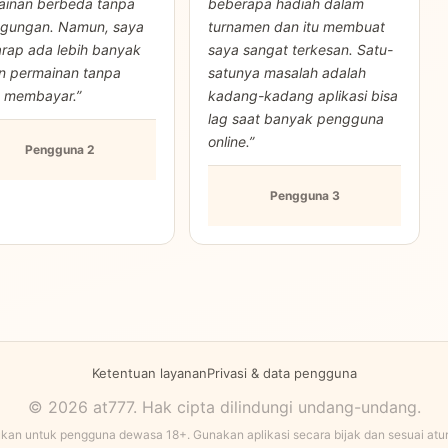
ainan berbeda tanpa
beberapa hadiah dalam
ngungan. Namun, saya
turnamen dan itu membuat
rap ada lebih banyak
saya sangat terkesan. Satu-
an permainan tanpa
satunya masalah adalah
s membayar.”
kadang-kadang aplikasi bisa
lag saat banyak pengguna
online.”
Pengguna 2
Pengguna 3
Ketentuan layanan
Privasi & data pengguna
© 2026 at777. Hak cipta dilindungi undang-undang.
ukan untuk pengguna dewasa 18+. Gunakan aplikasi secara bijak dan sesuai atu