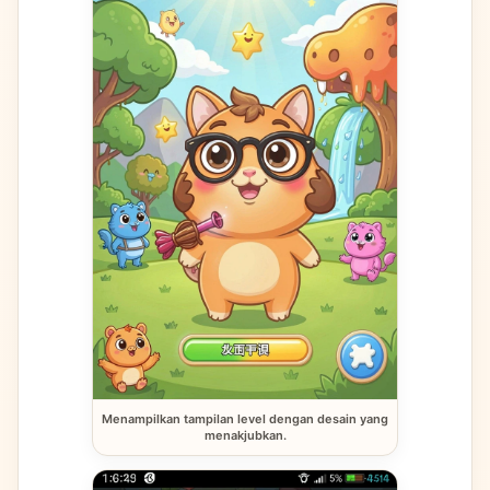
Menampilkan tampilan level dengan desain yang
menakjubkan.