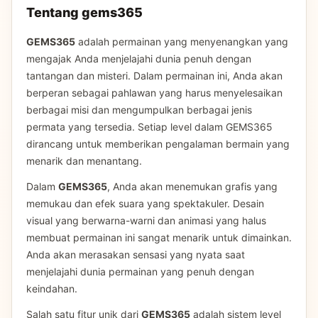
Tentang gems365
GEMS365
adalah permainan yang menyenangkan yang
mengajak Anda menjelajahi dunia penuh dengan
tantangan dan misteri. Dalam permainan ini, Anda akan
berperan sebagai pahlawan yang harus menyelesaikan
berbagai misi dan mengumpulkan berbagai jenis
permata yang tersedia. Setiap level dalam GEMS365
dirancang untuk memberikan pengalaman bermain yang
menarik dan menantang.
Dalam
GEMS365
, Anda akan menemukan grafis yang
memukau dan efek suara yang spektakuler. Desain
visual yang berwarna-warni dan animasi yang halus
membuat permainan ini sangat menarik untuk dimainkan.
Anda akan merasakan sensasi yang nyata saat
menjelajahi dunia permainan yang penuh dengan
keindahan.
Salah satu fitur unik dari
GEMS365
adalah sistem level