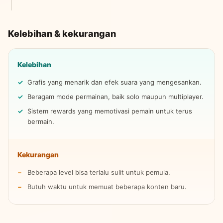
Kelebihan & kekurangan
Kelebihan
Grafis yang menarik dan efek suara yang mengesankan.
Beragam mode permainan, baik solo maupun multiplayer.
Sistem rewards yang memotivasi pemain untuk terus
bermain.
Kekurangan
Beberapa level bisa terlalu sulit untuk pemula.
Butuh waktu untuk memuat beberapa konten baru.