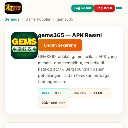
Log masuk
Registrasi
Beranda
/
Game Populer
/
gems365
gems365 — APK Resmi
Unduh Sekarang
GEMS365 adalah game aplikasi APK yang
menarik dan menghibur, tersedia di
katalog at777. Bergabunglah dalam
petualangan ini dan temukan berbagai
tantangan seru.
Versi
8.1.8
Ukuran
39.1 MB
23K+ unduhan