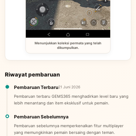
Menunjukkan koleksi permata yang telah
dikumpulkan.
Riwayat pembaruan
Pembaruan Terbaru
21 Juni 2026
Pembaruan terbaru GEMS365 menghadirkan level baru yang
lebih menantang dan item eksklusif untuk pemain.
Pembaruan Sebelumnya
Pembaruan sebelumnya memperkenalkan fitur multiplayer
yang memungkinkan pemain bersaing dengan teman.