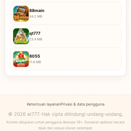
88main
34.2 MB
qt777
23.4 MB
8055
11.6 MB
Ketentuan layanan
Privasi & data pengguna
© 2026 at777. Hak cipta dilindungi undang-undang.
Konten ditujukan untuk pengguna dewasa 18+. Gunakan aplikasi secara
bijak dan sesuai aturan setempat.