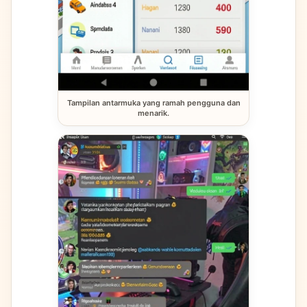
Tampilan antarmuka yang ramah pengguna dan
menarik.