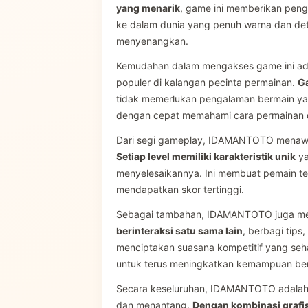
yang menarik
, game ini memberikan pen
ke dalam dunia yang penuh warna dan deta
menyenangkan.
Kemudahan dalam mengakses game ini ad
populer di kalangan pecinta permainan.
Ga
tidak memerlukan pengalaman bermain ya
dengan cepat memahami cara permainan
Dari segi gameplay, IDAMANTOTO menawar
Setiap level memiliki karakteristik unik
ya
menyelesaikannya. Ini membuat pemain te
mendapatkan skor tertinggi.
Sebagai tambahan, IDAMANTOTO juga mena
berinteraksi satu sama lain
, berbagi tips
menciptakan suasana kompetitif yang seh
untuk terus meningkatkan kemampuan be
Secara keseluruhan, IDAMANTOTO adalah p
dan menantang.
Dengan kombinasi grafis 