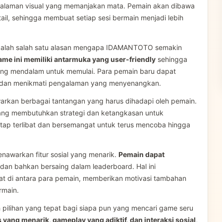
galaman visual yang memanjakan mata. Pemain akan dibawa
il, sehingga membuat setiap sesi bermain menjadi lebih
alah salah satu alasan mengapa IDAMANTOTO semakin
me ini memiliki antarmuka yang user-friendly
sehingga
ng mendalam untuk memulai. Para pemain baru dapat
 dan menikmati pengalaman yang menyenangkan.
kan berbagai tantangan yang harus dihadapi oleh pemain.
ng membutuhkan strategi dan ketangkasan untuk
tap terlibat dan bersemangat untuk terus mencoba hingga
warkan fitur sosial yang menarik.
Pemain dapat
, dan bahkan bersaing dalam leaderboard. Hal ini
at di antara para pemain, memberikan motivasi tambahan
rmain.
ilihan yang tepat bagi siapa pun yang mencari game seru
yang menarik, gameplay yang adiktif, dan interaksi sosial
,