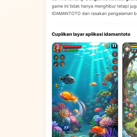
game ini tidak hanya menghibur tetapi ju
IDAMANTOTO dan rasakan pengalaman be
Cuplikan layar aplikasi idamantoto