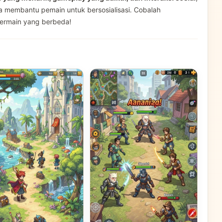
ga membantu pemain untuk bersosialisasi. Cobalah
rmain yang berbeda!