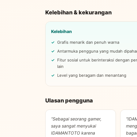
Kelebihan & kekurangan
Kelebihan
Grafis menarik dan penuh warna
Antarmuka pengguna yang mudah dipaha
Fitur sosial untuk berinteraksi dengan pe
lain
Level yang beragam dan menantang
Ulasan pengguna
“Sebagai seorang gamer,
“IDA
saya sangat menyukai
meng
IDAMANTOTO karena
baga