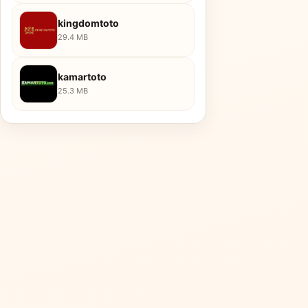
kingdomtoto
29.4 MB
kamartoto
25.3 MB