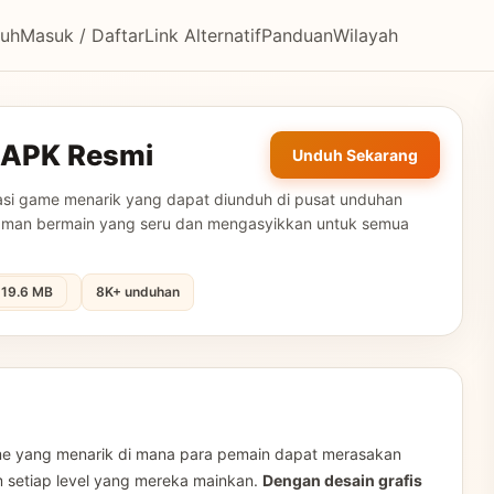
uh
Masuk / Daftar
Link Alternatif
Panduan
Wilayah
 APK Resmi
Unduh Sekarang
i game menarik yang dapat diunduh di pusat unduhan
aman bermain yang seru dan mengasyikkan untuk semua
19.6 MB
8K+ unduhan
e yang menarik di mana para pemain dapat merasakan
 setiap level yang mereka mainkan.
Dengan desain grafis