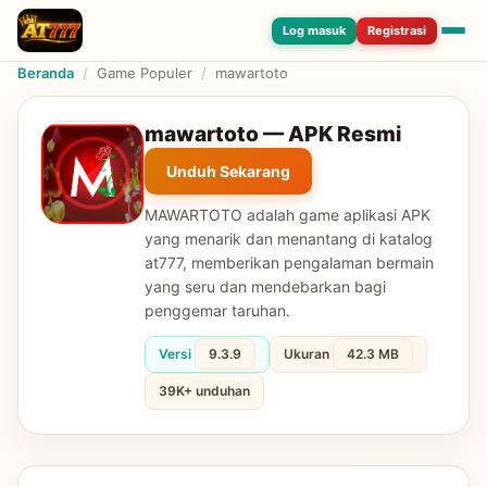
Log masuk
Registrasi
Beranda
/
Game Populer
/
mawartoto
mawartoto — APK Resmi
Unduh Sekarang
MAWARTOTO adalah game aplikasi APK
yang menarik dan menantang di katalog
at777, memberikan pengalaman bermain
yang seru dan mendebarkan bagi
penggemar taruhan.
Versi
9.3.9
Ukuran
42.3 MB
39K+ unduhan