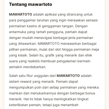
Tentang mawartoto
MAWARTOTO
adalah aplikasi yang dirancang untuk
para penggemar taruhan yang ingin merasakan sensasi
permainan kasino di genggaman tangan. Dengan
antarmuka yang ramah pengguna, pemain dapat
dengan mudah menavigasi berbagai jenis permainan
yang ditawarkan. MAWARTOTO menawarkan berbagai
pilihan permainan, mulai dari slot hingga permainan meja
yang klasik. Selain itu, grafik yang menarik dan efek
suara yang realistis membuat pengalaman bermain
semakin mendebarkan.
Salah satu fitur unggulan dari
MAWARTOTO
adalah
sistem reward yang menarik. Pemain dapat
mengumpulkan poin dari setiap permainan yang mereka
mainkan dan menukarkannya dengan berbagai bonus
menarik. Hal ini tidak hanya meningkatkan tingkat
keterlibatan pemain, tetapi juga menambah