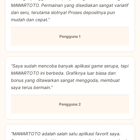
MAWARTOTO. Permainan yang disediakan sangat variatif
dan seru, terutama slotnya! Proses depositnya pun
mudah dan cepat.”
Pengguna 1
“Saya sudah mencoba banyak aplikasi game serupa, tapi
MAWARTOTO ini berbeda. Grafiknya luar biasa dan
bonus yang ditawarkan sangat menggoda, membuat
saya terus bermain.”
Pengguna 2
“MAWARTOTO adalah salah satu aplikasi favorit saya.