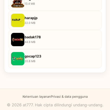
13.4 MB
harapjp
22.0 MB
badak178
44.9 MB
gocap123
20.8 MB
Ketentuan layanan
Privasi & data pengguna
© 2026 at777. Hak cipta dilindungi undang-undang.