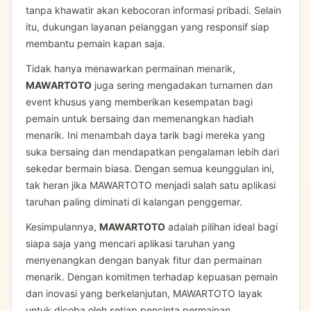
tanpa khawatir akan kebocoran informasi pribadi. Selain
itu, dukungan layanan pelanggan yang responsif siap
membantu pemain kapan saja.
Tidak hanya menawarkan permainan menarik,
MAWARTOTO
juga sering mengadakan turnamen dan
event khusus yang memberikan kesempatan bagi
pemain untuk bersaing dan memenangkan hadiah
menarik. Ini menambah daya tarik bagi mereka yang
suka bersaing dan mendapatkan pengalaman lebih dari
sekedar bermain biasa. Dengan semua keunggulan ini,
tak heran jika MAWARTOTO menjadi salah satu aplikasi
taruhan paling diminati di kalangan penggemar.
Kesimpulannya,
MAWARTOTO
adalah pilihan ideal bagi
siapa saja yang mencari aplikasi taruhan yang
menyenangkan dengan banyak fitur dan permainan
menarik. Dengan komitmen terhadap kepuasan pemain
dan inovasi yang berkelanjutan, MAWARTOTO layak
untuk dicoba oleh setiap pencinta permainan.