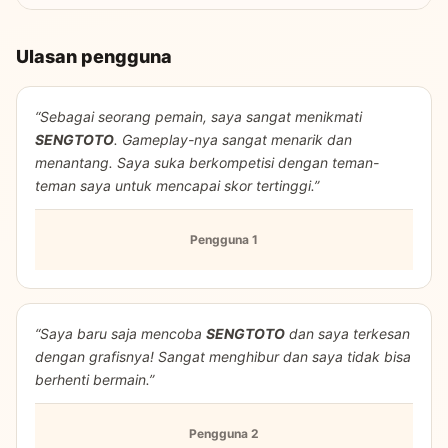
Ulasan pengguna
“Sebagai seorang pemain, saya sangat menikmati
SENGTOTO
. Gameplay-nya sangat menarik dan
menantang. Saya suka berkompetisi dengan teman-
teman saya untuk mencapai skor tertinggi.”
Pengguna 1
“Saya baru saja mencoba
SENGTOTO
dan saya terkesan
dengan grafisnya! Sangat menghibur dan saya tidak bisa
berhenti bermain.”
Pengguna 2