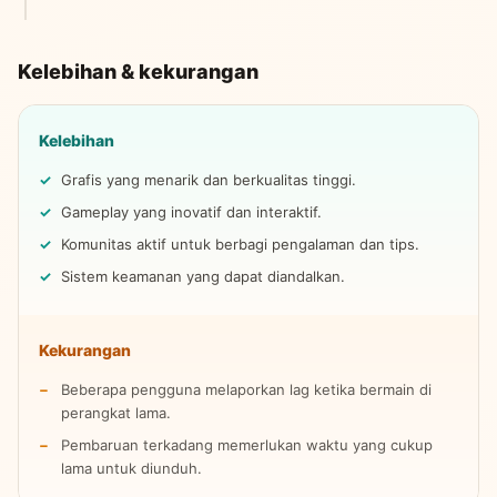
Kelebihan & kekurangan
Kelebihan
Grafis yang menarik dan berkualitas tinggi.
Gameplay yang inovatif dan interaktif.
Komunitas aktif untuk berbagi pengalaman dan tips.
Sistem keamanan yang dapat diandalkan.
Kekurangan
Beberapa pengguna melaporkan lag ketika bermain di
perangkat lama.
Pembaruan terkadang memerlukan waktu yang cukup
lama untuk diunduh.