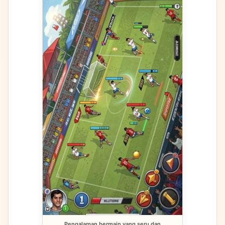
Pengalaman bermain yang seru dan