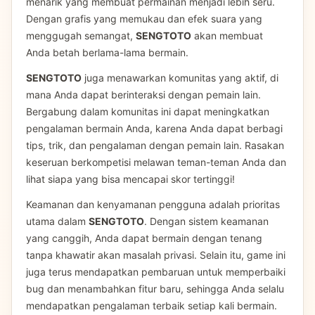
menarik yang membuat permainan menjadi lebih seru.
Dengan grafis yang memukau dan efek suara yang
menggugah semangat,
SENGTOTO
akan membuat
Anda betah berlama-lama bermain.
SENGTOTO
juga menawarkan komunitas yang aktif, di
mana Anda dapat berinteraksi dengan pemain lain.
Bergabung dalam komunitas ini dapat meningkatkan
pengalaman bermain Anda, karena Anda dapat berbagi
tips, trik, dan pengalaman dengan pemain lain. Rasakan
keseruan berkompetisi melawan teman-teman Anda dan
lihat siapa yang bisa mencapai skor tertinggi!
Keamanan dan kenyamanan pengguna adalah prioritas
utama dalam
SENGTOTO
. Dengan sistem keamanan
yang canggih, Anda dapat bermain dengan tenang
tanpa khawatir akan masalah privasi. Selain itu, game ini
juga terus mendapatkan pembaruan untuk memperbaiki
bug dan menambahkan fitur baru, sehingga Anda selalu
mendapatkan pengalaman terbaik setiap kali bermain.