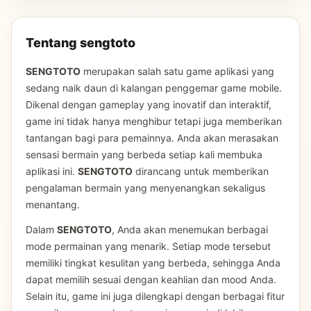
Tentang sengtoto
SENGTOTO
merupakan salah satu game aplikasi yang
sedang naik daun di kalangan penggemar game mobile.
Dikenal dengan gameplay yang inovatif dan interaktif,
game ini tidak hanya menghibur tetapi juga memberikan
tantangan bagi para pemainnya. Anda akan merasakan
sensasi bermain yang berbeda setiap kali membuka
aplikasi ini.
SENGTOTO
dirancang untuk memberikan
pengalaman bermain yang menyenangkan sekaligus
menantang.
Dalam
SENGTOTO
, Anda akan menemukan berbagai
mode permainan yang menarik. Setiap mode tersebut
memiliki tingkat kesulitan yang berbeda, sehingga Anda
dapat memilih sesuai dengan keahlian dan mood Anda.
Selain itu, game ini juga dilengkapi dengan berbagai fitur