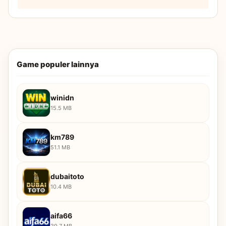
Game populer lainnya
winidn
15.5 MB
km789
51.1 MB
dubaitoto
10.4 MB
aifa66
39.7 MB