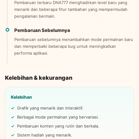
Pembaruan terbaru DNA777 menghadirkan level baru yang
menarik dan beberapa fitur tambahan yang mempermudah
pengalaman bermain.
Pembaruan Sebelumnya
Pembaruan sebelumnya menambahkan mode permainan baru
dan memperbaiki beberapa bug untuk meningkatkan
performa aplikasi.
Kelebihan & kekurangan
Kelebihan
Grafik yang menarik dan interaktif.
Berbagai mode permainan yang bervariasi.
Pembaruan konten yang rutin dan berkala.
Sistem hadiah yang menarik.