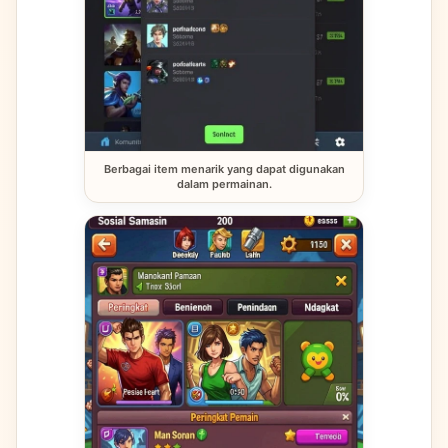
Berbagai item menarik yang dapat digunakan
dalam permainan.