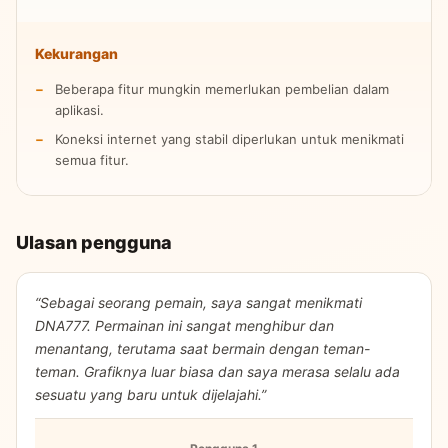
Kekurangan
Beberapa fitur mungkin memerlukan pembelian dalam
aplikasi.
Koneksi internet yang stabil diperlukan untuk menikmati
semua fitur.
Ulasan pengguna
“Sebagai seorang pemain, saya sangat menikmati
DNA777. Permainan ini sangat menghibur dan
menantang, terutama saat bermain dengan teman-
teman. Grafiknya luar biasa dan saya merasa selalu ada
sesuatu yang baru untuk dijelajahi.”