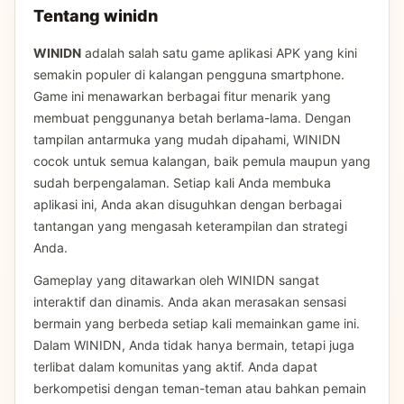
Tentang winidn
WINIDN
adalah salah satu game aplikasi APK yang kini
semakin populer di kalangan pengguna smartphone.
Game ini menawarkan berbagai fitur menarik yang
membuat penggunanya betah berlama-lama. Dengan
tampilan antarmuka yang mudah dipahami, WINIDN
cocok untuk semua kalangan, baik pemula maupun yang
sudah berpengalaman. Setiap kali Anda membuka
aplikasi ini, Anda akan disuguhkan dengan berbagai
tantangan yang mengasah keterampilan dan strategi
Anda.
Gameplay yang ditawarkan oleh WINIDN sangat
interaktif dan dinamis. Anda akan merasakan sensasi
bermain yang berbeda setiap kali memainkan game ini.
Dalam WINIDN, Anda tidak hanya bermain, tetapi juga
terlibat dalam komunitas yang aktif. Anda dapat
berkompetisi dengan teman-teman atau bahkan pemain