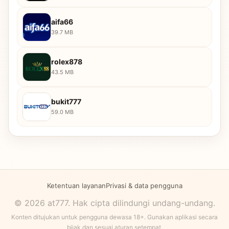
aifa66
39.7 MB
rolex878
43.5 MB
bukit777
59.0 MB
Ketentuan layanan
Privasi & data pengguna
© 2026 at777. Hak cipta dilindungi undang-undang.
Konten ditujukan untuk pengguna dewasa 18+. Gunakan aplikasi secara
bijak dan sesuai aturan setempat.