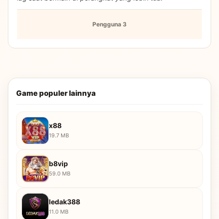
Pengguna 3
Game populer lainnya
x88
19.7 MB
b8vip
59.0 MB
ledak388
11.0 MB