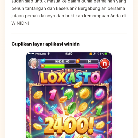
sudah siap untuk masuk ke dalam dunia permainan yang
penuh tantangan dan keseruan? Bergabunglah bersama
jutaan pemain lainnya dan buktikan kemampuan Anda di
WINIDN!
Cuplikan layar aplikasi winidn