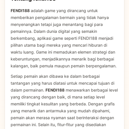
FENDI188
adalah game yang dirancang untuk
memberikan pengalaman bermain yang tidak hanya
menyenangkan tetapi juga menantang bagi para
pemainnya. Dalam dunia digital yang semakin
berkembang, aplikasi game seperti FENDI188 menjadi
pilihan utama bagi mereka yang mencari hiburan di
waktu luang. Game ini memadukan elemen strategi dan
keberuntungan, menjadikannya menarik bagi berbagai
kalangan, baik pemula maupun pemain berpengalaman.
Setiap pemain akan dibawa ke dalam berbagai
tantangan yang harus diatasi untuk mencapai tujuan di
dalam permainan.
FENDI188
menawarkan berbagai level
yang dirancang dengan baik, di mana setiap level
memiliki tingkat kesulitan yang berbeda. Dengan grafis
yang menarik dan antarmuka yang mudah dipahami,
pemain akan merasa nyaman saat berinteraksi dengan
permainan ini. Selain itu, fitur-fitur yang disediakan