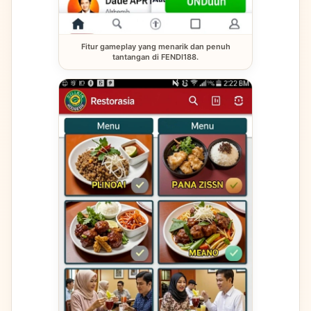
Fitur gameplay yang menarik dan penuh
tantangan di FENDI188.