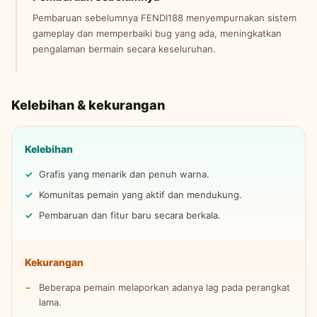
Pembaruan sebelumnya FENDI188 menyempurnakan sistem
gameplay dan memperbaiki bug yang ada, meningkatkan
pengalaman bermain secara keseluruhan.
Kelebihan & kekurangan
Kelebihan
Grafis yang menarik dan penuh warna.
Komunitas pemain yang aktif dan mendukung.
Pembaruan dan fitur baru secara berkala.
Kekurangan
Beberapa pemain melaporkan adanya lag pada perangkat
lama.