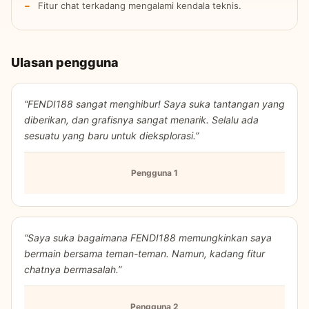
Fitur chat terkadang mengalami kendala teknis.
Ulasan pengguna
“FENDI188 sangat menghibur! Saya suka tantangan yang
diberikan, dan grafisnya sangat menarik. Selalu ada
sesuatu yang baru untuk dieksplorasi.”
Pengguna 1
“Saya suka bagaimana FENDI188 memungkinkan saya
bermain bersama teman-teman. Namun, kadang fitur
chatnya bermasalah.”
Pengguna 2