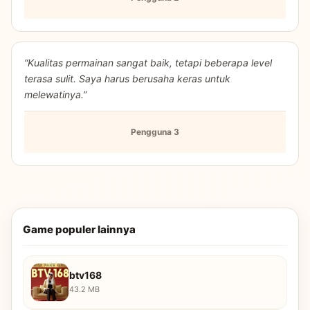
“Kualitas permainan sangat baik, tetapi beberapa level
terasa sulit. Saya harus berusaha keras untuk
melewatinya.”
Pengguna 3
Game populer lainnya
btv168
43.2 MB