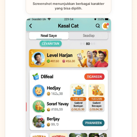
Screenshot menunjukkan berbagai karakter
yang bisa dipilih.