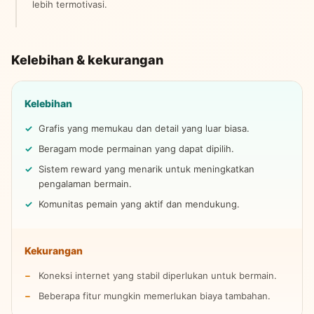
lebih termotivasi.
Kelebihan & kekurangan
Kelebihan
Grafis yang memukau dan detail yang luar biasa.
Beragam mode permainan yang dapat dipilih.
Sistem reward yang menarik untuk meningkatkan
pengalaman bermain.
Komunitas pemain yang aktif dan mendukung.
Kekurangan
Koneksi internet yang stabil diperlukan untuk bermain.
Beberapa fitur mungkin memerlukan biaya tambahan.