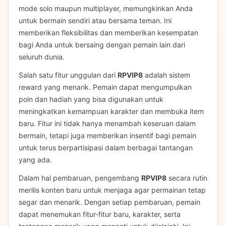
mode solo maupun multiplayer, memungkinkan Anda
untuk bermain sendiri atau bersama teman. Ini
memberikan fleksibilitas dan memberikan kesempatan
bagi Anda untuk bersaing dengan pemain lain dari
seluruh dunia.
Salah satu fitur unggulan dari
RPVIP8
adalah sistem
reward yang menarik. Pemain dapat mengumpulkan
poin dan hadiah yang bisa digunakan untuk
meningkatkan kemampuan karakter dan membuka item
baru. Fitur ini tidak hanya menambah keseruan dalam
bermain, tetapi juga memberikan insentif bagi pemain
untuk terus berpartisipasi dalam berbagai tantangan
yang ada.
Dalam hal pembaruan, pengembang
RPVIP8
secara rutin
merilis konten baru untuk menjaga agar permainan tetap
segar dan menarik. Dengan setiap pembaruan, pemain
dapat menemukan fitur-fitur baru, karakter, serta