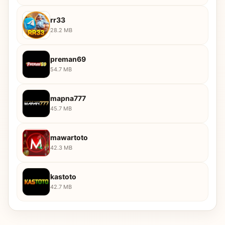
rr33
28.2 MB
preman69
54.7 MB
mapna777
45.7 MB
mawartoto
42.3 MB
kastoto
42.7 MB