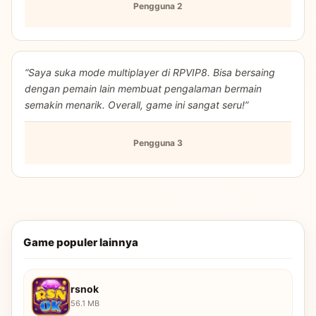
Pengguna 2
“Saya suka mode multiplayer di RPVIP8. Bisa bersaing
dengan pemain lain membuat pengalaman bermain
semakin menarik. Overall, game ini sangat seru!”
Pengguna 3
Game populer lainnya
rsnok
56.1 MB